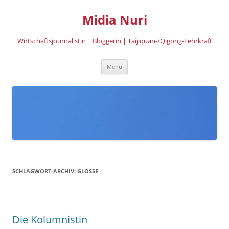
Zum
Inhalt
Midia Nuri
springen
Wirtschaftsjournalistin | Bloggerin | Taijiquan-/Qigong-Lehrkraft
Menü
SCHLAGWORT-ARCHIV:
GLOSSE
Die Kolumnistin